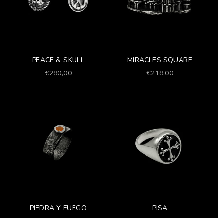
PEACE & SKULL
MIRACLES SQUARE
Prezzo scontato
Prezzo scontato
€280,00
€218,00
PIEDRA Y FUEGO
PISA