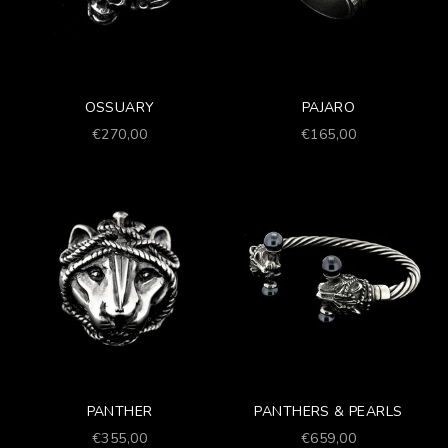
OSSUARY
PAJARO
Prezzo scontato
Prezzo scontato
€270,00
€165,00
PANTHER
PANTHERS & PEARLS
Prezzo scontato
Prezzo scontato
€355,00
€659,00