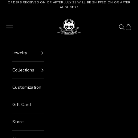
Go to content
ORDERS RECEIVED ON OR AFTER JULY 31 WILL BE SHIPPED ON OR AFTER
AUGUST 24
Manuel Bozzi Jewels
Menu
Search
Cart
Jewelry
Collections
Customization
Gift Card
Store