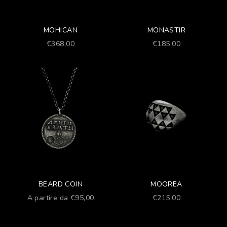
MOHICAN
MONASTIR
Prezzo scontato
Prezzo scontato
€368,00
€185,00
BEARD COIN
MOOREA
Prezzo scontato
Prezzo scontato
A partire da €95,00
€215,00