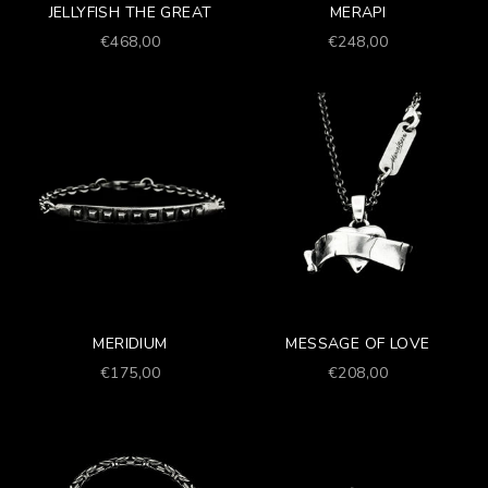
JELLYFISH THE GREAT
MERAPI
Prezzo scontato
Prezzo scontato
€468,00
€248,00
MERIDIUM
MESSAGE OF LOVE
Prezzo scontato
Prezzo scontato
€175,00
€208,00