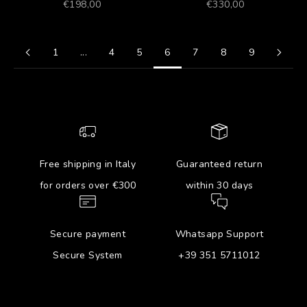
Prezzo scontato
Prezzo scontato
€198,00
€330,00
1
...
4
5
6
7
8
9
Free shipping in Italy
Guaranteed return
for orders over €300
within 30 days
Secure payment
Whatsapp Support
Secure System
+39 351 5711012