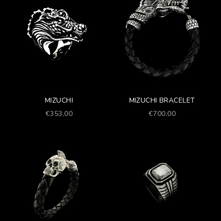
MIZUCHI
MIZUCHI BRACELET
Prezzo scontato
Prezzo scontato
€353,00
€700,00