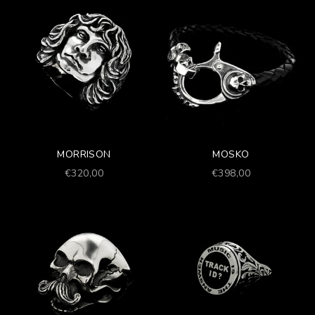
MORRISON
MOSKO
Prezzo scontato
Prezzo scontato
€320,00
€398,00