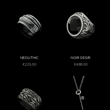
NEOLITHIC
NOIR DESIR
Prezzo scontato
Prezzo scontato
€225,00
€488,00