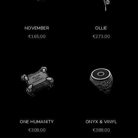
NOVEMBER
OLLIE
Prezzo scontato
Prezzo scontato
€165,00
€273,00
ONE HUMANITY
ONYX & VINYL
Prezzo scontato
Prezzo scontato
€308,00
€388,00