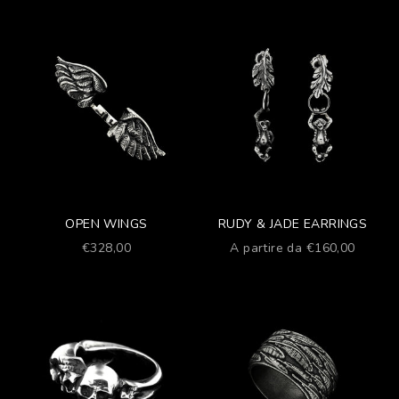
OPEN WINGS
RUDY & JADE EARRINGS
Prezzo scontato
Prezzo scontato
€328,00
A partire da €160,00