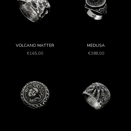
VOLCANO MATTER
MEDUSA
Prezzo scontato
Prezzo scontato
€165,00
€388,00