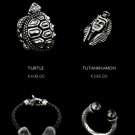
TURTLE
TUTANKHAMON
Prezzo scontato
Prezzo scontato
€408,00
€365,00