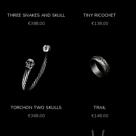
THREE SNAKES AND SKULL
TINY RICOCHET
Prezzo scontato
Prezzo scontato
€388,00
€138,00
TORCHON TWO SKULLS
TRAIL
Prezzo scontato
Prezzo scontato
€368,00
€148,00