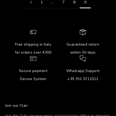
1
...
7
8
9
Free shipping in Italy
Guaranteed return
for orders over €300
within 30 days
Secure payment
Whatsapp Support
Secure System
+39 351 5711012
Join our Clan
Join the Clan, receive news and exclusive offers in advance