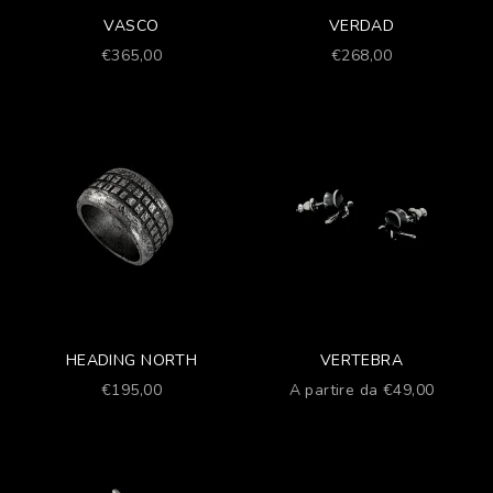
VASCO
VERDAD
Prezzo scontato
Prezzo scontato
€365,00
€268,00
HEADING NORTH
VERTEBRA
Prezzo scontato
Prezzo scontato
€195,00
A partire da €49,00