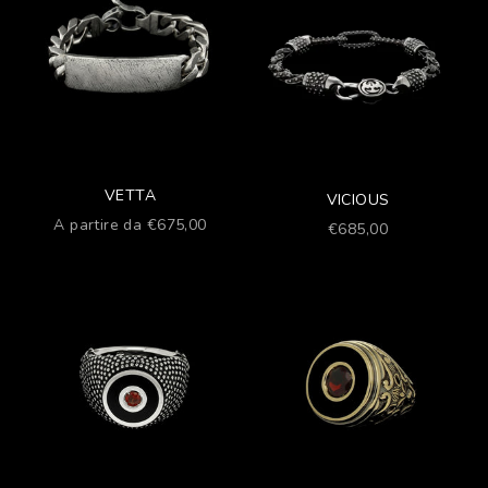
VETTA
VICIOUS
Prezzo scontato
A partire da €675,00
Prezzo scontato
€685,00