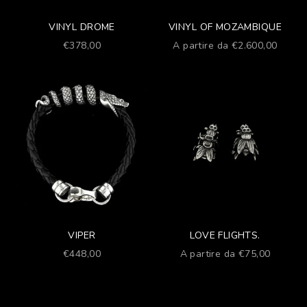
VINYL DROME
VINYL OF MOZAMBIQUE
Prezzo scontato
Prezzo scontato
€378,00
A partire da €2.600,00
VIPER
LOVE FLIGHTS.
Prezzo scontato
Prezzo scontato
€448,00
A partire da €75,00