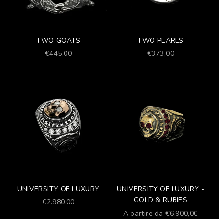
TWO GOATS
TWO PEARLS
Prezzo scontato
Prezzo scontato
€445,00
€373,00
UNIVERSITY OF LUXURY
UNIVERSITY OF LUXURY -
GOLD & RUBIES
Prezzo scontato
€2.980,00
Prezzo scontato
A partire da €6.900,00