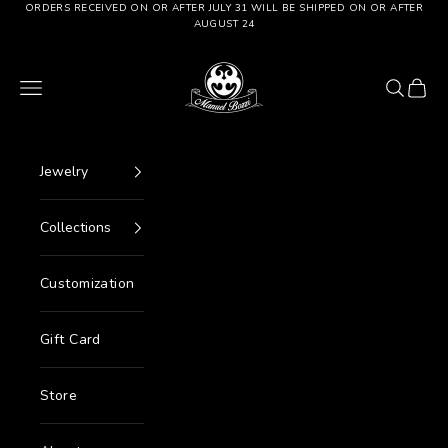
Go to content
ORDERS RECEIVED ON OR AFTER JULY 31 WILL BE SHIPPED ON OR AFTER
AUGUST 24
Manuel Bozzi Jewels
Menu
Search
Cart
Jewelry
Collections
Customization
Gift Card
Store