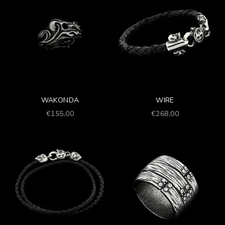
WAKONDA
WIRE
Prezzo scontato
Prezzo scontato
€155,00
€268,00