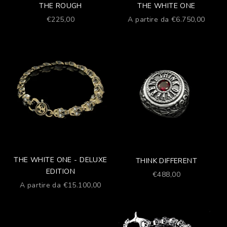
THE ROUGH
THE WHITE ONE
Prezzo scontato
Prezzo scontato
€225,00
A partire da €6.750,00
THE WHITE ONE - DELUXE
THINK DIFFERENT
EDITION
Prezzo scontato
€488,00
Prezzo scontato
A partire da €15.100,00