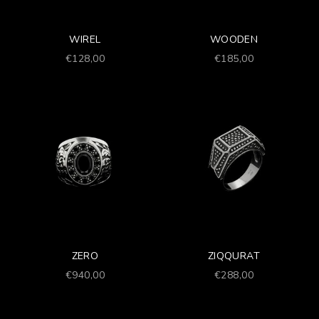
WIREL
WOODEN
Prezzo scontato
Prezzo scontato
€128,00
€185,00
ZERO
ZIQQURAT
Prezzo scontato
Prezzo scontato
€940,00
€288,00