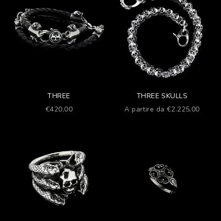
THREE
THREE SKULLS
Prezzo scontato
Prezzo scontato
€420,00
A partire da €2.225,00