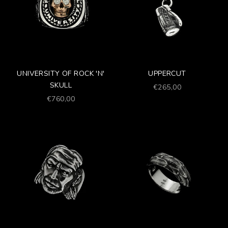
UNIVERSITY OF ROCK 'N'
UPPERCUT
SKULL
Prezzo scontato
€265,00
Prezzo scontato
€760,00